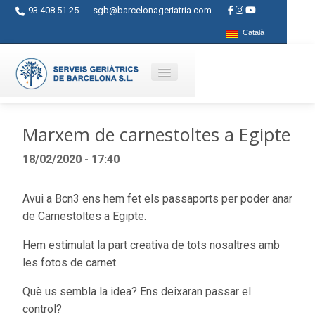
93 408 51 25
sgb@barcelonageriatria.com
Català
Qui som?
Marxem de carnestoltes a Egipte
Serveis
18/02/2020 - 17:40
Activitats
Avui a Bcn3 ens hem fet els passaports per poder anar
Centres
de Carnestoltes a Egipte.
Ajuts
Hem estimulat la part creativa de tots nosaltres amb
les fotos de carnet.
Contacte
Què us sembla la idea? Ens deixaran passar el
Blog
control?