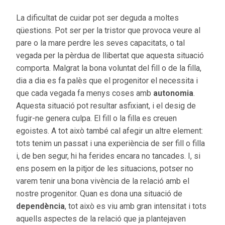
La dificultat de cuidar pot ser deguda a moltes
qüestions. Pot ser per la tristor que provoca veure al
pare o la mare perdre les seves capacitats, o tal
vegada per la pèrdua de llibertat que aquesta situació
comporta. Malgrat la bona voluntat del fill o de la filla,
dia a dia es fa palès que el progenitor el necessita i
que cada vegada fa menys coses amb
autonomia
.
Aquesta situació pot resultar asfixiant, i el desig de
fugir-ne genera culpa. El fill o la filla es creuen
egoistes. A tot això també cal afegir un altre element:
tots tenim un passat i una experiència de ser fill o filla
i, de ben segur, hi ha ferides encara no tancades. I, si
ens posem en la pitjor de les situacions, potser no
varem tenir una bona vivència de la relació amb el
nostre progenitor. Quan es dona una situació de
dependència
, tot això es viu amb gran intensitat i tots
aquells aspectes de la relació que ja plantejaven