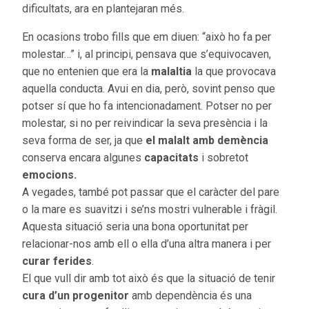
dificultats, ara en plantejaran més.
En ocasions trobo fills que em diuen: “això ho fa per
molestar…” i, al principi, pensava que s’equivocaven,
que no entenien que era la
malaltia
la que provocava
aquella conducta. Avui en dia, però, sovint penso que
potser sí que ho fa intencionadament. Potser no per
molestar, si no per reivindicar la seva presència i la
seva forma de ser, ja que
el malalt amb demència
conserva encara algunes
capacitats
i sobretot
emocions.
A vegades, també pot passar que el caràcter del pare
o la mare es suavitzi i se’ns mostri vulnerable i fràgil.
Aquesta situació seria una bona oportunitat per
relacionar-nos amb ell o ella d’una altra manera i per
curar ferides
.
El que vull dir amb tot això és que la situació de tenir
cura d’un progenitor
amb dependència és una