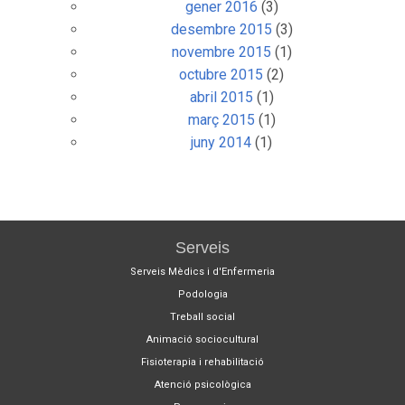
gener 2016
(3)
desembre 2015
(3)
novembre 2015
(1)
octubre 2015
(2)
abril 2015
(1)
març 2015
(1)
juny 2014
(1)
Serveis
Serveis Mèdics i d'Enfermeria
Podologia
Treball social
Animació sociocultural
Fisioterapia i rehabilitació
Atenció psicològica