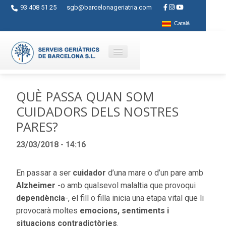
93 408 51 25
sgb@barcelonageriatria.com
Català
Qui som?
QUÈ PASSA QUAN SOM
CUIDADORS DELS NOSTRES
Serveis
PARES?
Activitats
23/03/2018 - 14:16
Centres
Ajuts
En passar a ser
cuidador
d’una mare o d’un pare amb
Alzheimer
-o amb qualsevol malaltia que provoqui
Contacte
dependència
-, el fill o filla inicia una etapa vital que li
provocarà moltes
emocions, sentiments i
Blog
situacions contradictòries
.