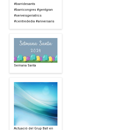
#barridesants
#barricongres #gentgran
#serveisgeriatrics
#centrededia #aniversaris
Semana Santa
Actuació del Grup Ball en