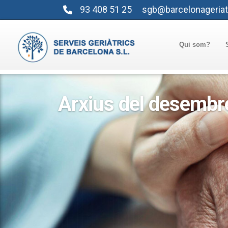
93 408 51 25
sgb@barcelonageriat
Qui som?
Arxius del desembr