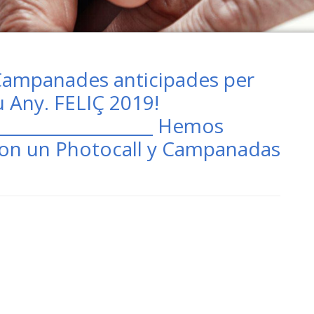
i Campanades anticipades per
u Any. FELIÇ 2019!
____________________ Hemos
con un Photocall y Campanadas