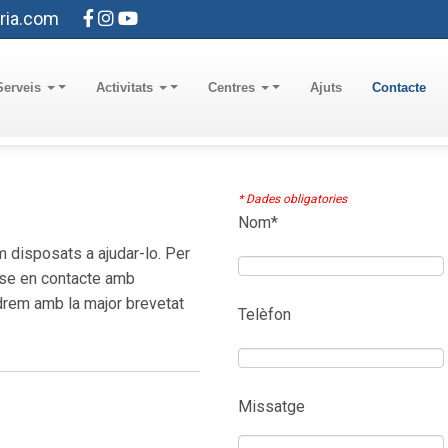
ria.com
Serveis
Activitats
Centres
Ajuts
Contacte
* Dades obligatories
Nom*
 disposats a ajudar-lo. Per
-se en contacte amb
ndrem amb la major brevetat
Telèfon
Missatge