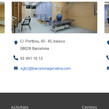
C/ Portbou, 43- 45, baixos
08028 Barcelona
93 491 16 13
sgb2@barcelonageriatria.com
Activitats
Centres