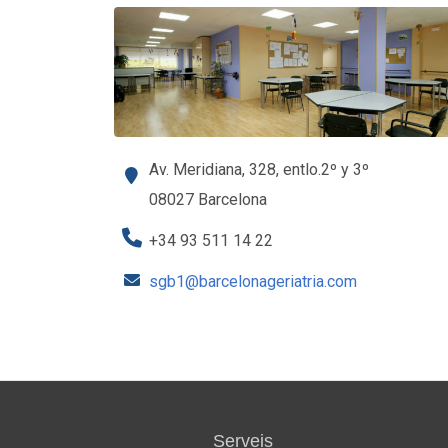
Av. Meridiana, 328, entlo.2º y 3º
08027 Barcelona
+34 93 511 14 22
sgb1@barcelonageriatria.com
Serveis