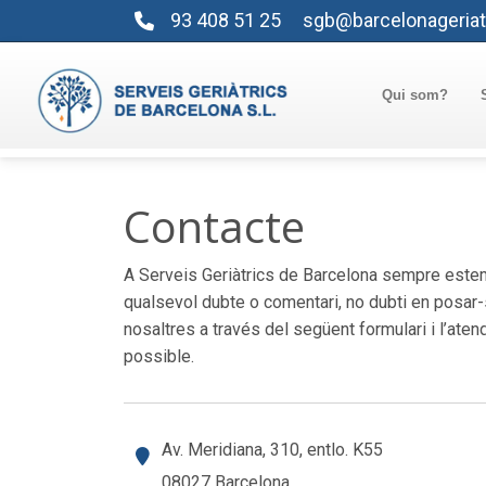
93 408 51 25
sgb@barcelonageriat
Qui som?
Contacte
A Serveis Geriàtrics de Barcelona sempre estem
qualsevol dubte o comentari, no dubti en posar
nosaltres a través del següent formulari i l’ate
possible.
Av. Meridiana, 310, entlo. K55
08027 Barcelona