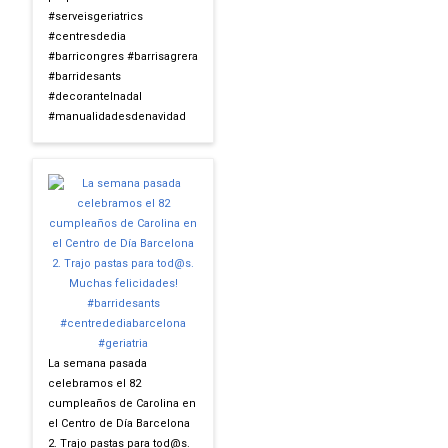
#serveisgeriatrics
#centresdedia
#barricongres #barrisagrera
#barridesants
#decorantelnadal
#manualidadesdenavidad
La semana pasada
celebramos el 82
cumpleaños de Carolina en
el Centro de Día Barcelona
2. Trajo pastas para tod@s.