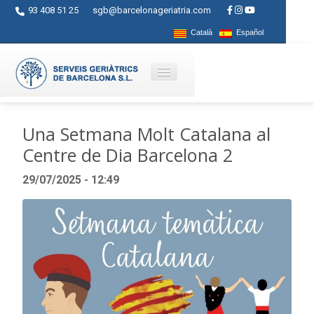
93 408 51 25
sgb@barcelonageriatria.com
Català
Español
Qui som?
Una Setmana Molt Catalana al
Centre de Dia Barcelona 2
Serveis
29/07/2025 - 12:49
Activitats
Centres
Ajuts
Contacte
Blog