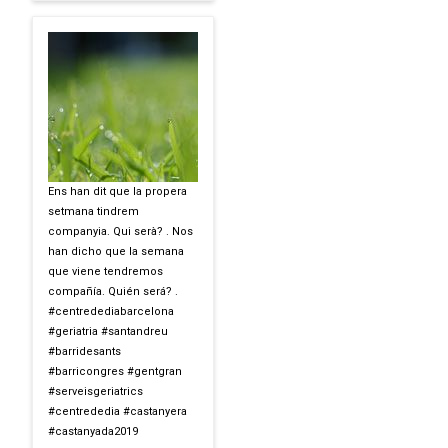
Ens han dit que la propera
setmana tindrem
companyia. Qui serà? . Nos
han dicho que la semana
que viene tendremos
compañía. Quién será? .
#centredediabarcelona
#geriatria #santandreu
#barridesants
#barricongres #gentgran
#serveisgeriatrics
#centrededia #castanyera
#castanyada2019