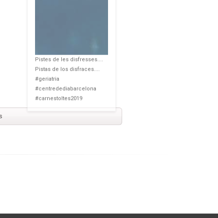
Pistes de les disfresses....
Pistas de los disfraces....
#geriatria
#centredediabarcelona
#carnestoltes2019
s