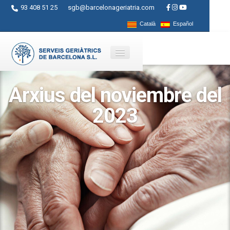
93 408 51 25
sgb@barcelonageriatria.com
Català
Español
Arxius del noviembre del
Quienes somos?
2023
Servicios
Actividades
Centros
Ayudas
Contacto
Blog