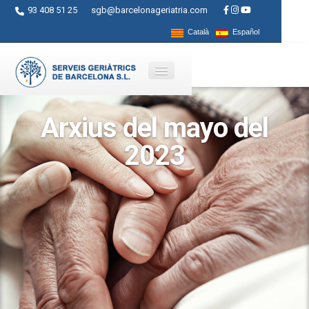
93 408 51 25
sgb@barcelonageriatria.com
Català
Español
Arxius del mayo del
Quienes somos?
2023
Servicios
Actividades
Centros
Ayudas
Contacto
Blog