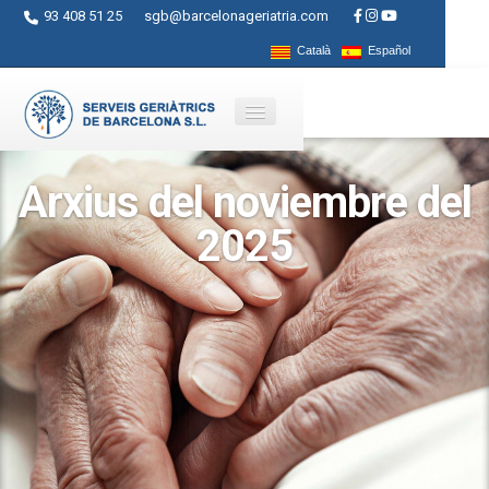
93 408 51 25
sgb@barcelonageriatria.com
Català
Español
Arxius del noviembre del
Quienes somos?
2025
Servicios
Actividades
Centros
Ayudas
Contacto
Blog