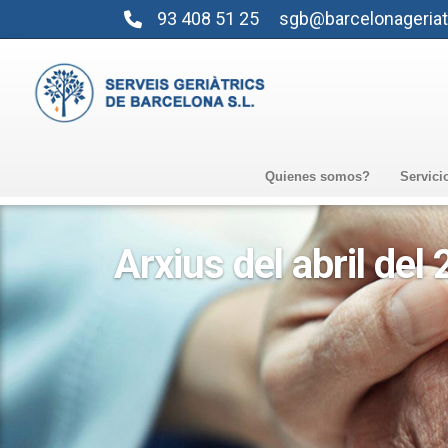
93 408 51 25
sgb@barcelonageriat
Quienes somos?
Servici
Arxius del abril del