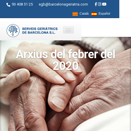
93 408 51 25
sgb@barcelonageriatria.com
Català
Español
Arxius del febrer del
Qui som?
2020
Serveis
Activitats
Centres
Ajuts
Contacte
Blog