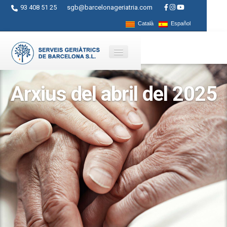
93 408 51 25
sgb@barcelonageriatria.com
Català
Español
Arxius del abril del 2025
Qui som?
Serveis
Activitats
Centres
Ajuts
Contacte
Blog