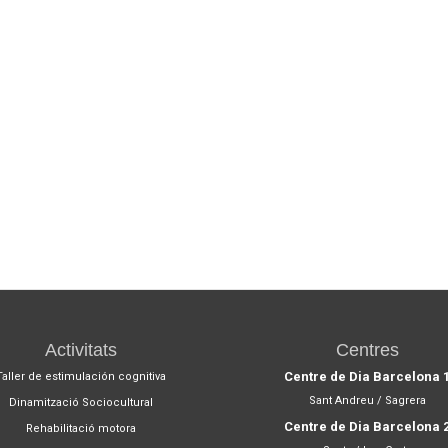
Activitats
Centres
Centre de Dia Barcelona 
Taller de estimulación cognitiva
Sant Andreu / Sagrera
Dinamització Sociocultural
Centre de Dia Barcelona 
Rehabilitació motora