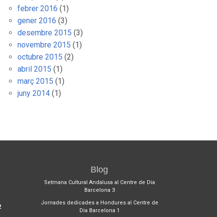
febrer 2016
(1)
gener 2016
(3)
desembre 2015
(3)
novembre 2015
(1)
octubre 2015
(2)
abril 2015
(1)
març 2015
(1)
juny 2014
(1)
Blog
1
Setmana Cultural Andalusa al Centre de Dia
Barcelona 3
Jornades dedicades a Hondures al Centre de
2
Dia Barcelona 1