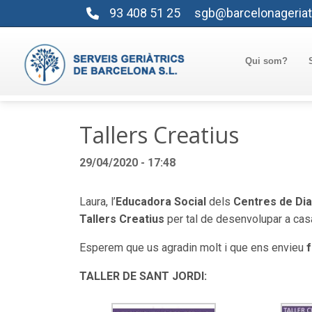
93 408 51 25
sgb@barcelonageriat
Qui som?
Tallers Creatius
29/04/2020 - 17:48
Laura, l’
Educadora Social
dels
Centres de Di
Tallers Creatius
per tal de desenvolupar a casa
Esperem que us agradin molt i que ens envieu
f
TALLER DE SANT JORDI: