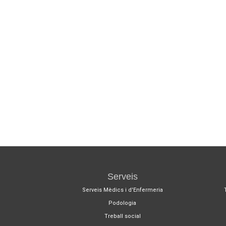
Serveis
Serveis Mèdics i d'Enfermeria
Podologia
Treball social