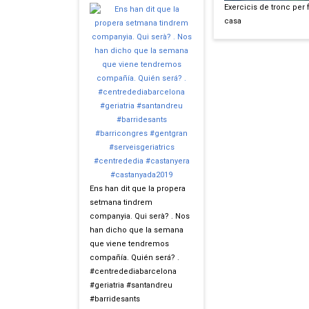
Exercicis de tronc per 
casa
Ens han dit que la propera
setmana tindrem
companyia. Qui serà? . Nos
han dicho que la semana
que viene tendremos
compañía. Quién será? .
#centredediabarcelona
#geriatria #santandreu
#barridesants