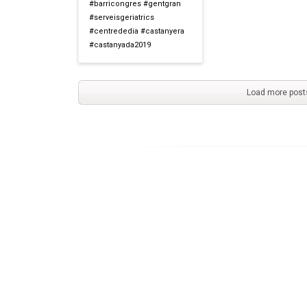
#barricongres #gentgran
#serveisgeriatrics
#centrededia #castanyera
#castanyada2019
Load more post