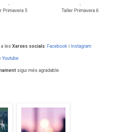
er Primavera 5
Taller Primavera 6
 a les
Xarxes socials
:
Facebook
i
Instagram
e Youtube
inament
sigui més agradable.