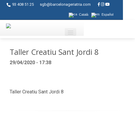
93 408 51 25
sgb@barcelonageriatria.com
Català
Español
Qui som?
Taller Creatiu Sant Jordi 8
Serveis
29/04/2020 - 17:38
Activitats
Centres
Taller Creatiu Sant Jordi 8
Ajuts
Contacte
Blog