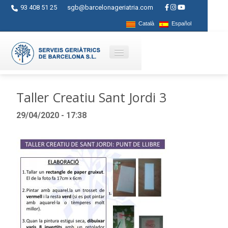
93 408 51 25
sgb@barcelonageriatria.com
Català
Español
Qui som?
Taller Creatiu Sant Jordi 3
Serveis
29/04/2020 - 17:38
Activitats
Centres
Ajuts
Contacte
Blog