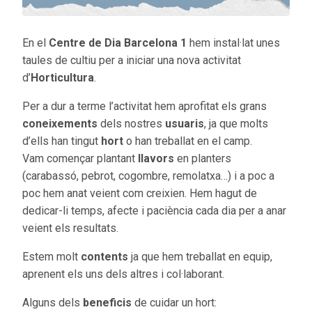
En el
Centre de Dia Barcelona 1
hem instal·lat unes
taules de cultiu per a iniciar una nova activitat
d’
Horticultura
.
Per a dur a terme l’activitat hem aprofitat els grans
coneixements
dels nostres
usuaris
, ja que molts
d’ells han tingut
hort
o han treballat en el camp.
Vam començar plantant
llavors
en planters
(carabassó, pebrot, cogombre, remolatxa…) i a poc a
poc hem anat veient com creixien. Hem hagut de
dedicar-li temps, afecte i paciència cada dia per a anar
veient els resultats.
Estem molt
contents
ja que hem treballat en equip,
aprenent els uns dels altres i col·laborant.
Alguns dels
beneficis
de cuidar un hort: