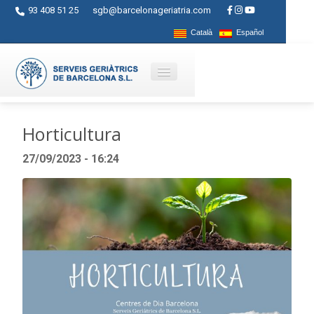
93 408 51 25
sgb@barcelonageriatria.com
Català
Español
Qui som?
Horticultura
Serveis
27/09/2023 - 16:24
Activitats
Centres
Ajuts
Contacte
Blog