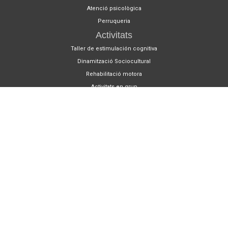
Atenció psicològica
Perruqueria
Activitats
Taller de estimulación cognitiva
Dinamització Sociocultural
Rehabilitació motora
Activitats en grup
Medicina preventiva
Centres
Centre de Dia Barcelona 1
Sant Andreu / Sagrera
Centre de Dia Barcelona 2
Sants / Les Corts
Centre de Dia Barcelona 3
Congrés / Maragall
Blog
Setmana Cultural Andalusa al Centre de Dia Barcelona 3
Jornades dedicades a Hondures al Centre de Dia Barcelona 1