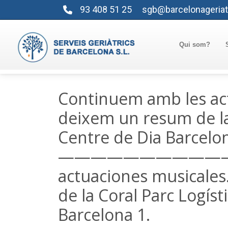
93 408 51 25
sgb@barcelonageriat
Qui som?
Continuem amb les act
deixem un resum de la 
Centre de Dia Barcelon
————————————- C
actuaciones musicale
de la Coral Parc Logíst
Barcelona 1.