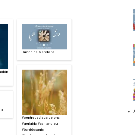
Himno de Meridiana
ación
IO
#centredediabarcelona
#geriatria #santandreu
#barridesants