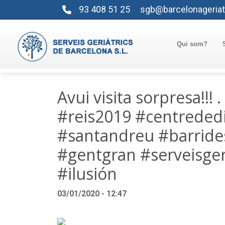
93 408 51 25
sgb@barcelonageriat
Qui som?
Avui visita sorpresa!!! .
#reis2019 #centrededi
#santandreu #barride
#gentgran #serveisger
#ilusión
03/01/2020 - 12:47