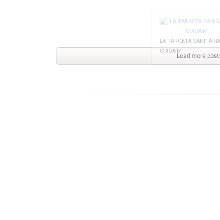
LA TARGETA SANITÀRI
Sant Joan 2023
CUIDA'M
Load more post