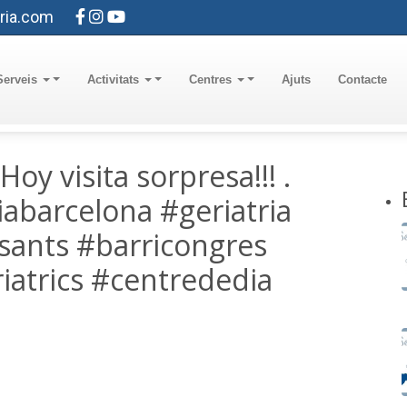
ria.com
Serveis
Activitats
Centres
Ajuts
Contacte
 Hoy visita sorpresa!!! .
abarcelona #geriatria
sants #barricongres
iatrics #centrededia