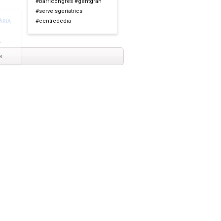
#barricongres #gentgran
#serveisgeriatrics
A
#centrededia
s