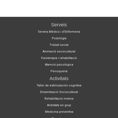
desembre 2015
(3)
novembre 2015
(1)
octubre 2015
(2)
abril 2015
(1)
març 2015
(1)
juny 2014
(1)
Serveis
Serveis Mèdics i d'Enfermeria
Podologia
Treball social
Animació sociocultural
Fisioterapia i rehabilitació
Atenció psicològica
Perruqueria