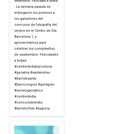
setembre. Felicitats a totes!
. La semana pasada se
entregaron los premios a
los ganadores del
concurso de fotografía del
verano en el Centro de Día
Barcelona 1, y
aprovechamos para
celebrar los cumpleaños
de septiembre. Felicidades
a todas! .
#centredediabarcelona
#geriatria #santandreu
#barridesants
#barricongres #gentgran
#serveisgeriatrics
#centrededia
#concursdelestiu
#lamillorfoto #sagrera