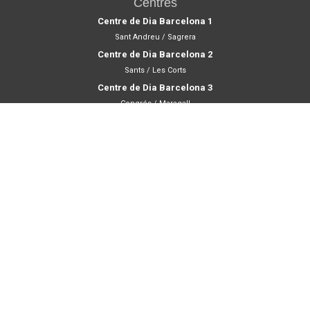
Activitats
Taller de estimulación cognitiva
Dinamització Sociocultural
Rehabilitació motora
Activitats en grup
Medicina preventiva
Centres
Centre de Dia Barcelona 1
Sant Andreu / Sagrera
Centre de Dia Barcelona 2
Sants / Les Corts
Centre de Dia Barcelona 3
Congrés / Maragall
Blog
Setmana Cultural Andalusa al Centre de Dia Barcelona 3
Jornades dedicades a Hondures al Centre de Dia Barcelona 1
Setmana Cultural Andalusa al Centre de Dia Barcelona 2
Setmana de Celebració: Castanyada i Dia de Morts als Centres de Dia