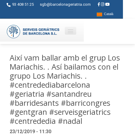
93 408 51 25
sgb@barcelonageriatria.com
Català
Qui som?
Així vam ballar amb el grup Los
Mariachis. . Así bailamos con el
Serveis
grupo Los Mariachis. .
Activitats
#centredediabarcelona
Centres
#geriatria #santandreu
#barridesants #barricongres
Ajuts
#gentgran #serveisgeriatrics
Contacte
#centrededia #nadal
Blog
23/12/2019 - 11:30