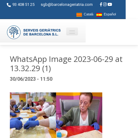
93 408 51 25
sgb@barcelonageriatria.com
Català
Español
Qui som?
WhatsApp Image 2023-06-29 at
13.32.29 (1)
Serveis
30/06/2023 - 11:50
Activitats
Centres
Ajuts
Contacte
Blog