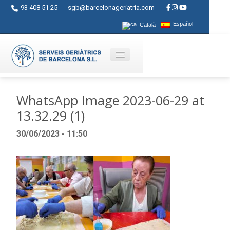
93 408 51 25
sgb@barcelonageriatria.com
Español
Català
Quienes somos?
WhatsApp Image 2023-06-29 at
13.32.29 (1)
Servicios
30/06/2023 - 11:50
Actividades
Centros
Ayudas
Contacto
Blog