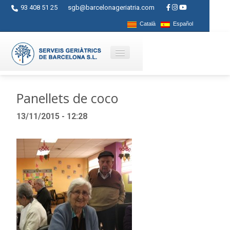
93 408 51 25
sgb@barcelonageriatria.com
Català
Español
Qui som?
Panellets de coco
Serveis
13/11/2015 - 12:28
Activitats
Centres
Ajuts
Contacte
Blog