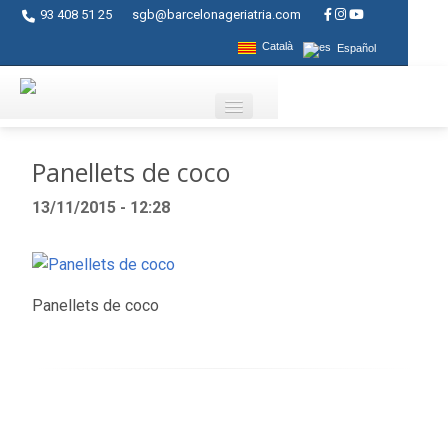
93 408 51 25
sgb@barcelonageriatria.com
Català
Español
Quienes somos?
Panellets de coco
Servicios
13/11/2015 - 12:28
Actividades
Centros
Panellets de coco
Ayudas
Contacto
Blog