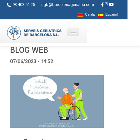
93 408 51 25
sgb@barcelonageriatria.com
Català
Español
BLOG WEB
Qui som?
07/06/2023 - 14:52
Serveis
Activitats
Centres
Ajuts
Contacte
Blog