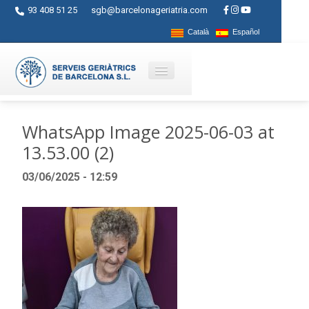
93 408 51 25
sgb@barcelonageriatria.com
Català
Español
Qui som?
WhatsApp Image 2025-06-03 at
13.53.00 (2)
Serveis
03/06/2025 - 12:59
Activitats
Centres
Ajuts
Contacte
Blog