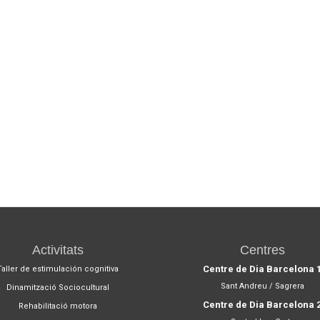
Activitats
Centres
Centre de Dia Barcelona 
Taller de estimulación cognitiva
Sant Andreu / Sagrera
Dinamització Sociocultural
Centre de Dia Barcelona 
Rehabilitació motora