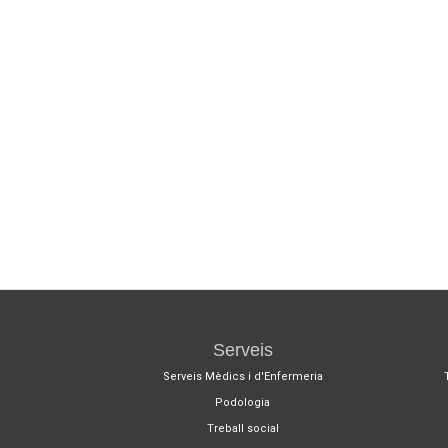
Serveis
Serveis Mèdics i d'Enfermeria
Podologia
Treball social