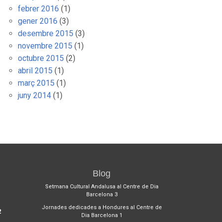
febrer 2016
(1)
gener 2016
(3)
desembre 2015
(3)
novembre 2015
(1)
octubre 2015
(2)
abril 2015
(1)
març 2015
(1)
juny 2014
(1)
Blog
1
Setmana Cultural Andalusa al Centre de Dia
Barcelona 3
Jornades dedicades a Hondures al Centre de
2
Dia Barcelona 1