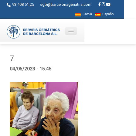
93 408 51 25
sgb@barcelonageriatria.com
Català
Español
Qui som?
7
Serveis
04/05/2023 - 15:45
Activitats
Centres
Ajuts
Contacte
Blog