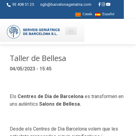
93 408 51 25
sgb@barcelonageriatria.com
Català
Español
Qui som?
Taller de Bellesa
Serveis
04/05/2023 - 15:45
Activitats
Centres
Els
Centres de Dia de Barcelona
es transformen en
Ajuts
uns autèntics
Salons de Bellesa.
Contacte
Blog
Desde els Centres de Dia Barcelona volem que les