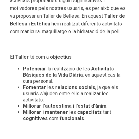
activitats proposades siguin significatives i
motivadores pels nostres usuaris, es per això que es
va proposar un Taller de Bellesa. En aquest
Taller de
Bellesa i Estètica
hem realitzat diferents activitats
com manicura, maquillatge o la hidratació de la pell.
El
Taller
té com a
objectius
:
Potenciar
la realització de les
Activitats
Bàsiques de la Vida Diària
, en aquest cas la
cura personal.
Fomentar
les
relacions socials
, ja que els
usuaris s’ajuden entre ells a realizar les
activitats.
Millorar l’autoestima
i l’estat d’ànim
.
Millorar
i
mantener
les
capacitats
tant
cognitives
com
funcionals
.