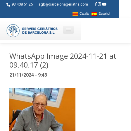
93 408 51 25
sgb@barcelonageriatria.com
Català
Español
Qui som?
WhatsApp Image 2024-11-21 at
09.40.17 (2)
Serveis
21/11/2024 - 9:43
Activitats
Centres
Ajuts
Contacte
Blog