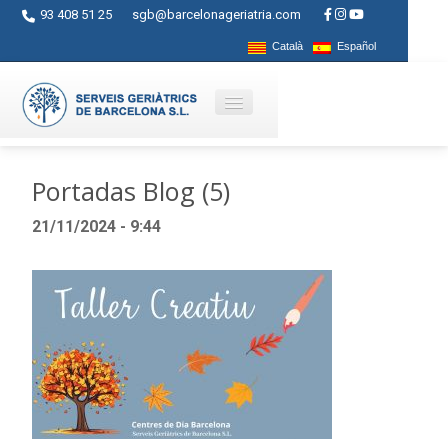
93 408 51 25
sgb@barcelonageriatria.com
Català
Español
Qui som?
Portadas Blog (5)
Serveis
21/11/2024 - 9:44
Activitats
Centres
Ajuts
Contacte
Blog