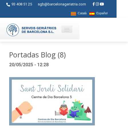
93 408 51 25
sgb@barcelonageriatria.com
Català
Español
Qui som?
Portadas Blog (8)
Serveis
20/05/2025 - 12:28
Activitats
Centres
Ajuts
Contacte
Blog