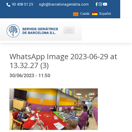
93 408 51 25
sgb@barcelonageriatria.com
Català
Español
Qui som?
WhatsApp Image 2023-06-29 at
13.32.27 (3)
Serveis
30/06/2023 - 11:50
Activitats
Centres
Ajuts
Contacte
Blog