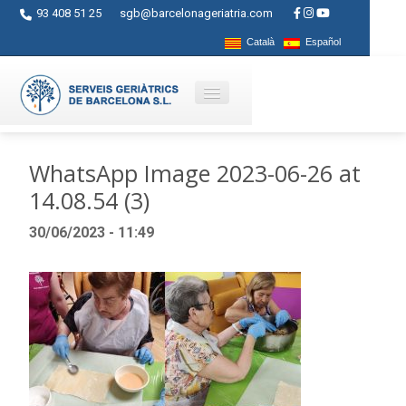
93 408 51 25
sgb@barcelonageriatria.com
Català
Español
Qui som?
WhatsApp Image 2023-06-26 at
14.08.54 (3)
Serveis
30/06/2023 - 11:49
Activitats
Centres
Ajuts
Contacte
Blog