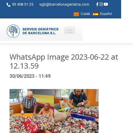
93 408 51 25
sgb@barcelonageriatria.com
Català
Español
Qui som?
WhatsApp Image 2023-06-22 at
12.13.59
Serveis
30/06/2023 - 11:49
Activitats
Centres
Ajuts
Contacte
Blog