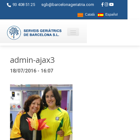
93 408 51 25
sgb@barcelonageriatria.com
Català
Español
Qui som?
admin-ajax3
Serveis
18/07/2016 - 16:07
Activitats
Centres
Ajuts
Contacte
Blog