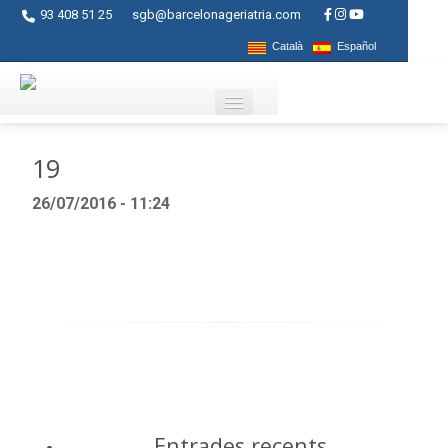
93 408 51 25
sgb@barcelonageriatria.com
Català
Español
Qui som?
19
Serveis
26/07/2016 - 11:24
Activitats
Centres
Ajuts
Contacte
Blog
Entrades recents