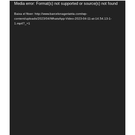
Reproductor
Media error: Format(s) not supported or source(s) not found
de
Baixa el fitxer: http://www.barcelonageriatria.com/wp-
vídeo
content/uploads/2023/04/WhatsApp-Video-2023-04-11-at-14.54.13-1-
1.mp4?_=1