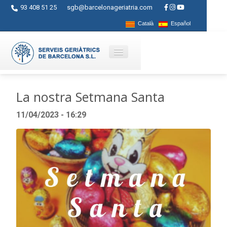
93 408 51 25
sgb@barcelonageriatria.com
Català
Español
Qui som?
La nostra Setmana Santa
Serveis
11/04/2023 - 16:29
Activitats
Centres
Ajuts
Contacte
Blog