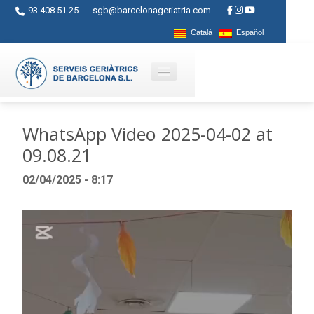
93 408 51 25
sgb@barcelonageriatria.com
Català
Español
Qui som?
WhatsApp Video 2025-04-02 at
09.08.21
Serveis
02/04/2025 - 8:17
Activitats
Centres
Reproductor
de
Ajuts
vídeo
Contacte
Blog