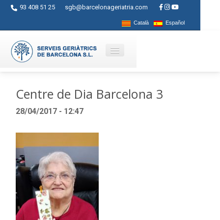
93 408 51 25
sgb@barcelonageriatria.com
Català
Español
Qui som?
Centre de Dia Barcelona 3
Serveis
28/04/2017 - 12:47
Activitats
Centres
Ajuts
Contacte
Blog