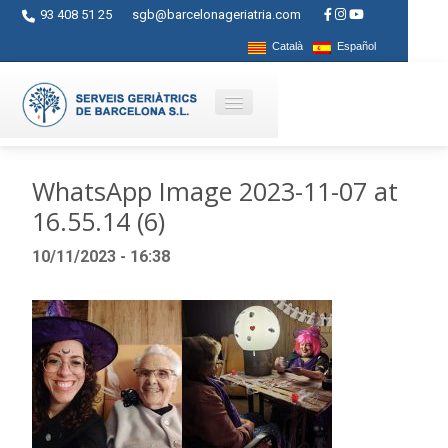
93 408 51 25
sgb@barcelonageriatria.com
Català
Español
Qui som?
WhatsApp Image 2023-11-07 at
16.55.14 (6)
Serveis
10/11/2023 - 16:38
Activitats
Centres
Ajuts
Contacte
Blog