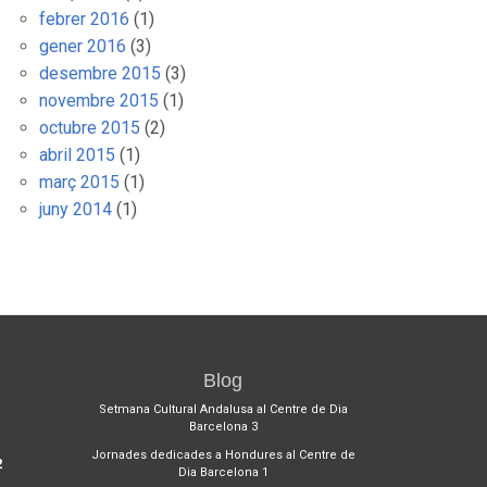
febrer 2016
(1)
gener 2016
(3)
desembre 2015
(3)
novembre 2015
(1)
octubre 2015
(2)
abril 2015
(1)
març 2015
(1)
juny 2014
(1)
Blog
1
Setmana Cultural Andalusa al Centre de Dia
Barcelona 3
Jornades dedicades a Hondures al Centre de
2
Dia Barcelona 1