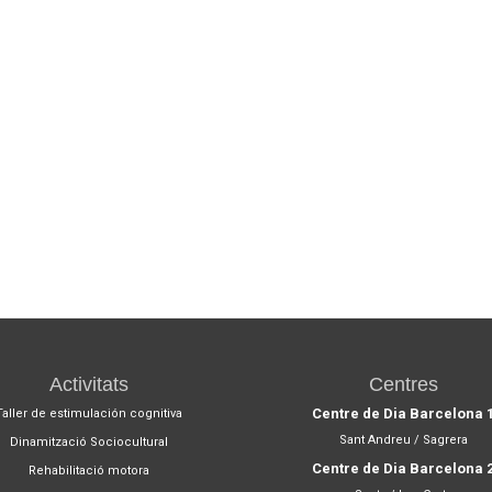
Activitats
Centres
Centre de Dia Barcelona 
Taller de estimulación cognitiva
Sant Andreu / Sagrera
Dinamització Sociocultural
Centre de Dia Barcelona 
Rehabilitació motora