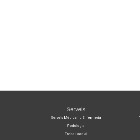
Serveis
Serveis Mèdics i d'Enfermeria
Podologia
Treball social