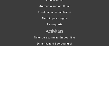
Treball social
Animació sociocultural
Fisioterapia i rehabilitació
Atenció psicològica
Perruqueria
Activitats
Taller de estimulación cognitiva
Dinamització Sociocultural
Rehabilitació motora
Activitats en grup
Medicina preventiva
Centres
Centre de Dia Barcelona 1
Sant Andreu / Sagrera
Centre de Dia Barcelona 2
Sants / Les Corts
Centre de Dia Barcelona 3
Congrés / Maragall