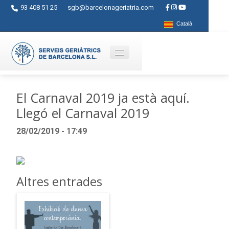
93 408 51 25
sgb@barcelonageriatria.com
Català
Qui som?
El Carnaval 2019 ja està aquí.
Llegó el Carnaval 2019
Serveis
28/02/2019 - 17:49
Activitats
Centres
Ajuts
Altres entrades
Contacte
Blog