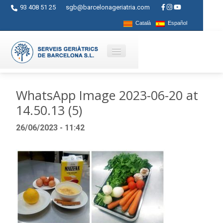
93 408 51 25
sgb@barcelonageriatria.com
Català
Español
Qui som?
WhatsApp Image 2023-06-20 at
14.50.13 (5)
Serveis
26/06/2023 - 11:42
Activitats
Centres
Ajuts
Contacte
Blog