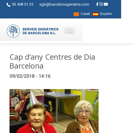
93 408 51 25
sgb@barcelonageriatria.com
Català
Español
Qui som?
Cap d’any Centres de Dia
Barcelona
Serveis
09/02/2018 - 14:16
Activitats
Centres
Ajuts
Contacte
Blog