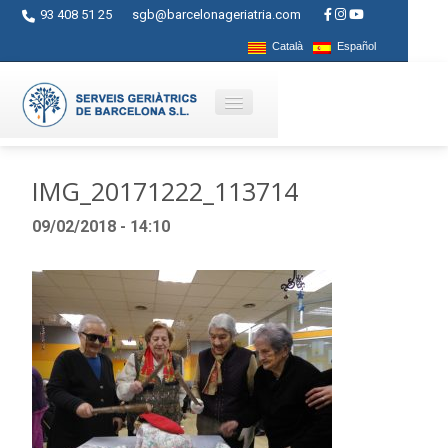
93 408 51 25
sgb@barcelonageriatria.com
Català
Español
Qui som?
IMG_20171222_113714
Serveis
09/02/2018 - 14:10
Activitats
Centres
Ajuts
Contacte
Blog