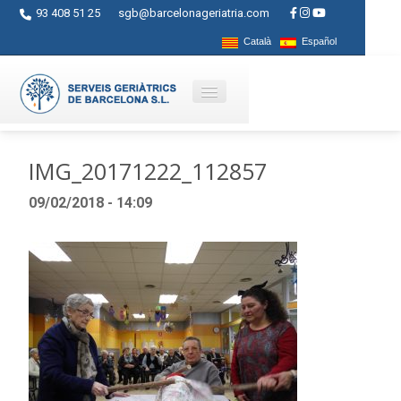
93 408 51 25
sgb@barcelonageriatria.com
Català
Español
Qui som?
IMG_20171222_112857
Serveis
09/02/2018 - 14:09
Activitats
Centres
Ajuts
Contacte
Blog