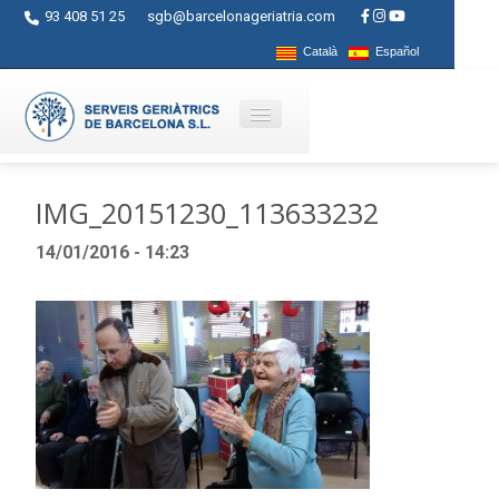
93 408 51 25
sgb@barcelonageriatria.com
Català
Español
Qui som?
IMG_20151230_113633232
Serveis
14/01/2016 - 14:23
Activitats
Centres
Ajuts
Contacte
Blog