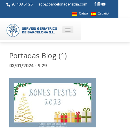
93 408 51 25
sgb@barcelonageriatria.com
Català
Español
Qui som?
Portadas Blog (1)
Serveis
03/01/2024 - 9:29
Activitats
Centres
Ajuts
Contacte
Blog