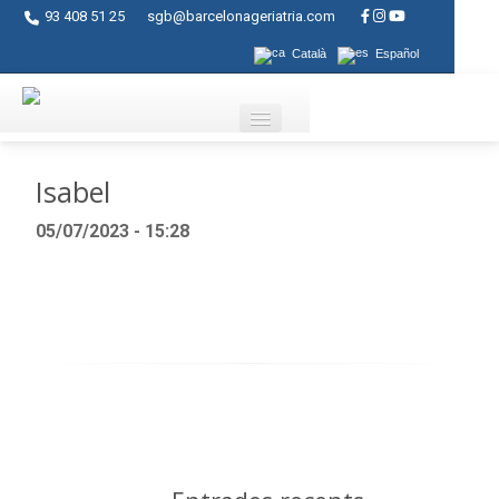
93 408 51 25
sgb@barcelonageriatria.com
Català
Español
Qui som?
Isabel
Serveis
05/07/2023 - 15:28
Activitats
Centres
Ajuts
Contacte
Blog