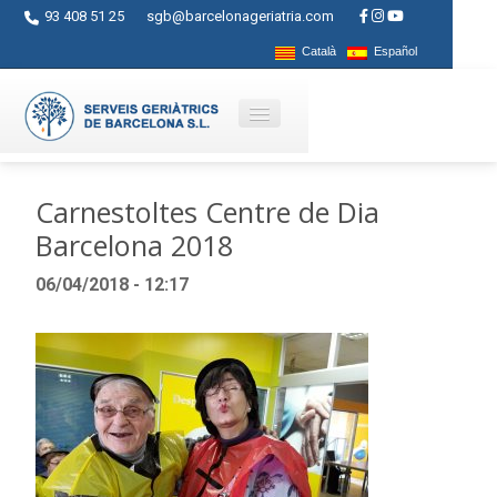
93 408 51 25
sgb@barcelonageriatria.com
Català
Español
Qui som?
Carnestoltes Centre de Dia
Barcelona 2018
Serveis
06/04/2018 - 12:17
Activitats
Centres
Ajuts
Contacte
Blog